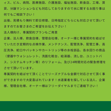
ィス、ビル、病院、医療施設、介護施設、福祉施設、飲食店、工場、賃
貸、分譲マンションなども対応しておりますので水に関するお困り事は
何でもご相談下さい！
出張、見積もり無料で即日修理、日時指定どちらにも対応させて頂いて
ますのでお客さまのご希望をお伝え下さい！
法人様向け、専属契約プランもご用意
企業、法人様、飲食店様、管理会社様、オーナー様と専属契約を結ばせ
ていただき定期的な点検作業、メンテナンス、配管洗浄、配管工事、高
圧洗浄、蛇口やパッキンやカートリッジ等の水栓部品、各水回りの商品
（便器やウォシュレット、洗面化粧台、給湯器、流し台、ユニットバ
ス、システムキッチン等）のリフォーム、及び24時間対応の緊急修理を
させて頂いています。
専属契約を結ばせて頂くことでリーズナブルな金額で対応させて頂く事
ができますので大変喜ばれています！水道業者を探している法人、企業
様、管理会社様、オーナー様はフリーダイヤルまでご連絡下さい！