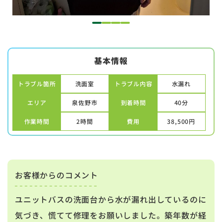
1
2
3
4
基本情報
トラブル箇所
洗面室
トラブル内容
水漏れ
エリア
泉佐野市
到着時間
40分
作業時間
2時間
費用
38,500
円
お客様からのコメント
ユニットバスの洗面台から水が漏れ出しているのに
気づき、慌てて修理をお願いしました。築年数が経