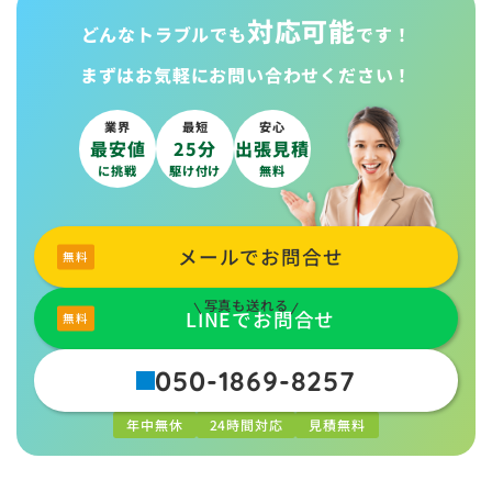
対応可能
どんなトラブルでも
です！
まずはお気軽に
お問い合わせください！
業界
最短
安心
最安値
25分
出張見積
に挑戦
駆け付け
無料
メールでお問合せ
写真も送れる
LINEでお問合せ
050-1869-8257
年中無休
24時間対応
見積無料