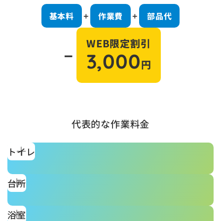
基本料
作業費
部品代
＋
＋
WEB限定割引
－
3,000
円
代表的な作業料金
トイレ
台所
浴室