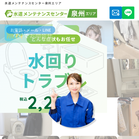
水道メンテナンスセンター泉州エリア
お電話・メール・LINE
水道局指定業者
無料
でお問合せ
どんな症状もお任せ
水回り
トラブル
2,200
税込
円～