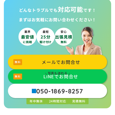
対応可能
どんなトラブルでも
です！
まずはお気軽に
お問い合わせください！
業界
最短
安心
最安値
25分
出張見積
に挑戦
駆け付け
無料
メールでお問合せ
写真も送れる
LINEでお問合せ
050-1869-8257
年中無休
24時間対応
見積無料