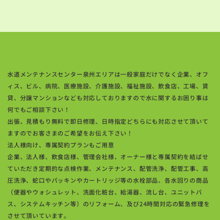
水道メンテナンスセンター泉州エリアは一般家庭だけでなく企業、オフ
ィス、ビル、病院、医療施設、介護施設、福祉施設、飲食店、工場、賃
貸、分譲マンションなども対応しておりますので水に関するお困り事は
何でもご相談下さい！
出張、見積もり無料で即日修理、日時指定どちらにも対応させて頂いて
ますのでお客さまのご希望をお伝え下さい！
法人様向け、専属契約プランもご用意
企業、法人様、飲食店様、管理会社様、オーナー様と専属契約を結ばせ
ていただき定期的な点検作業、メンテナンス、配管洗浄、配管工事、高
圧洗浄、蛇口やパッキンやカートリッジ等の水栓部品、各水回りの商品
（便器やウォシュレット、洗面化粧台、給湯器、流し台、ユニットバ
ス、システムキッチン等）のリフォーム、及び24時間対応の緊急修理を
させて頂いています。