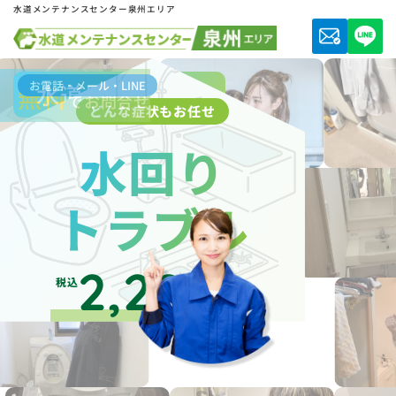
水道メンテナンスセンター泉州エリア
お電話・メール・LINE
水道局指定業者
無料
でお問合せ
どんな症状もお任せ
水回り
トラブル
2,200
税込
円～