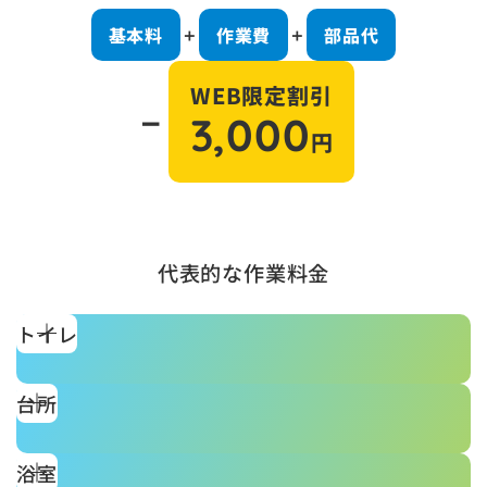
基本料
作業費
部品代
＋
＋
WEB限定割引
－
3,000
円
代表的な作業料金
トイレ
台所
浴室