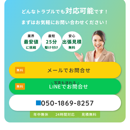
対応可能
どんなトラブルでも
です！
まずはお気軽に
お問い合わせください！
業界
最短
安心
最安値
25分
出張見積
に挑戦
駆け付け
無料
メールでお問合せ
写真も送れる
LINEでお問合せ
050-1869-8257
年中無休
24時間対応
見積無料