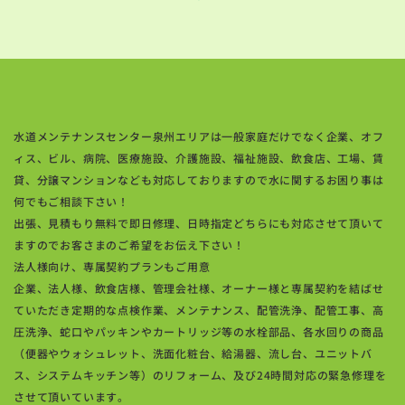
水道メンテナンスセンター泉州エリアは一般家庭だけでなく企業、オフ
ィス、ビル、病院、医療施設、介護施設、福祉施設、飲食店、工場、賃
貸、分譲マンションなども対応しておりますので水に関するお困り事は
何でもご相談下さい！
出張、見積もり無料で即日修理、日時指定どちらにも対応させて頂いて
ますのでお客さまのご希望をお伝え下さい！
法人様向け、専属契約プランもご用意
企業、法人様、飲食店様、管理会社様、オーナー様と専属契約を結ばせ
ていただき定期的な点検作業、メンテナンス、配管洗浄、配管工事、高
圧洗浄、蛇口やパッキンやカートリッジ等の水栓部品、各水回りの商品
（便器やウォシュレット、洗面化粧台、給湯器、流し台、ユニットバ
ス、システムキッチン等）のリフォーム、及び24時間対応の緊急修理を
させて頂いています。