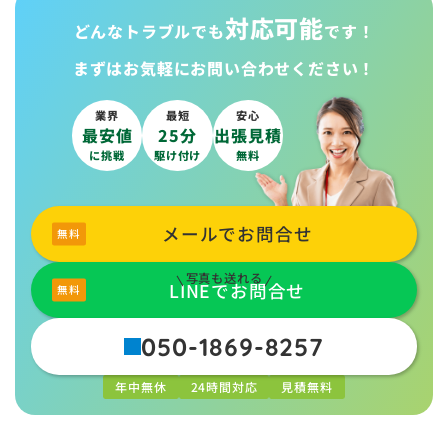
対応可能
どんなトラブルでも
です！
まずはお気軽に
お問い合わせください！
業界
最短
安心
最安値
25分
出張見積
に挑戦
駆け付け
無料
メールでお問合せ
写真も送れる
LINEでお問合せ
050-1869-8257
年中無休
24時間対応
見積無料